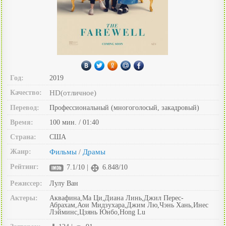
Год:
2019
Качество:
HD(отличное)
Перевод:
Профессиональный (многоголосый, закадровый)
Время:
100 мин. / 01:40
Страна:
США
Жанр:
Фильмы
Драмы
/
Рейтинг:
7.1/10 |
6.848/10
Режиссер:
Лулу Ван
Актеры:
Аквафина,Ма Ци,Диана Линь,Джил Перес-
Абрахам,Аои Мидзухара,Джим Лю,Чэнь Хань,Инес
Лэйминс,Цзянь Юнбо,Hong Lu