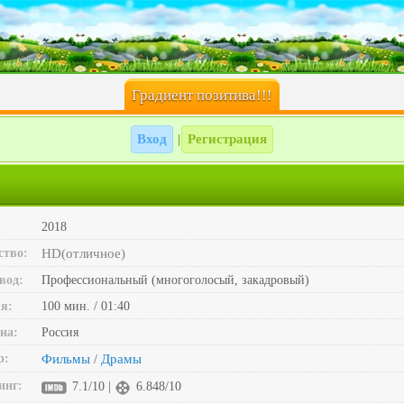
Градиент позитива!!!
Вход
Регистрация
|
2018
ство:
HD(отличное)
вод:
Профессиональный (многоголосый, закадровый)
я:
100 мин. / 01:40
на:
Россия
р:
Фильмы
Драмы
/
инг:
7.1/10 |
6.848/10