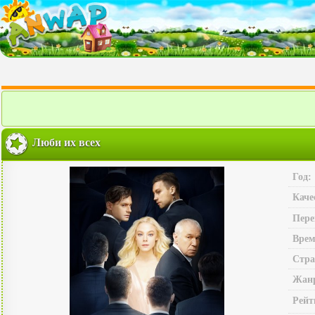
Люби их всех
Год:
Каче
Пере
Врем
Стра
Жан
Рейт