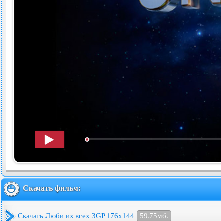
Скачать фильм:
Скачать Люби их всех 3GP 176x144
59.75мб.