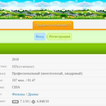
Градиент позитива!!!
Вход
Регистрация
|
2018
ство:
HD(отличное)
вод:
Профессиональный (многоголосый, закадровый)
я:
107 мин. / 01:47
на:
США
р:
Фильмы
Драмы
/
инг:
7.1/10 |
6.848/10