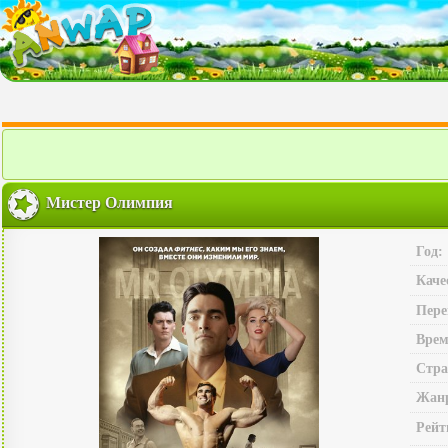
Мистер Олимпия
Год:
Каче
Пере
Врем
Стра
Жан
Рейт