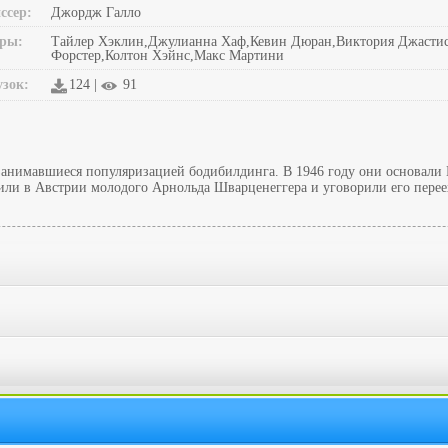
ссер:
Джордж Галло
ры:
Тайлер Хэклин,Джулианна Хаф,Кевин Дюран,Виктория Джастис,
Форстер,Колтон Хэйнс,Макс Мартини
узок:
124 |
91
занимавшиеся популяризацией бодибилдинга. В 1946 году они основали
и в Австрии молодого Арнольда Шварценеггера и уговорили его переех