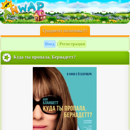
Градиент позитива!!!
Вход
Регистрация
|
Куда ты пропала, Бернадетт?