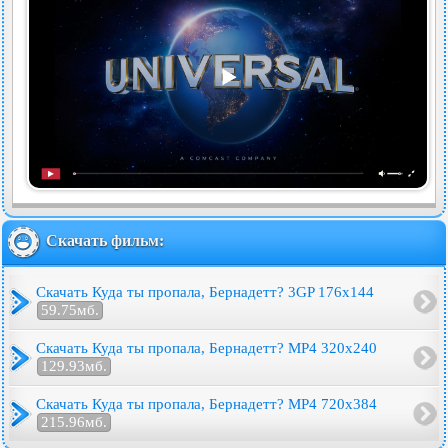
Скачать фильм:
Скачать Куда ты пропала, Бернадетт? 3GP 176x144
59.75мб.
Скачать Куда ты пропала, Бернадетт? MP4 320x240
129.93мб.
Скачать Куда ты пропала, Бернадетт? MP4 720x384
215.96мб.