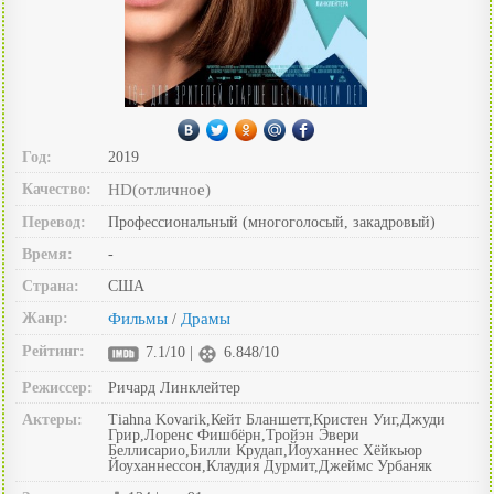
Год:
2019
Качество:
HD(отличное)
Перевод:
Профессиональный (многоголосый, закадровый)
Время:
-
Страна:
США
Жанр:
Фильмы
Драмы
/
Рейтинг:
7.1/10 |
6.848/10
Режиссер:
Ричард Линклейтер
Актеры:
Tiahna Kovarik,Кейт Бланшетт,Кристен Уиг,Джуди
Грир,Лоренс Фишбёрн,Тройэн Эвери
Беллисарио,Билли Крудап,Йоуханнес Хёйкьюр
Йоуханнессон,Клаудия Дурмит,Джеймс Урбаняк