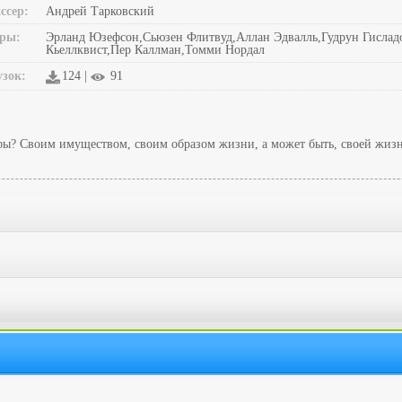
ссер:
Андрей Тарковский
ры:
Эрланд Юзефсон,Сьюзен Флитвуд,Аллан Эдвалль,Гудрун Гислад
Кьеллквист,Пер Каллман,Томми Нордал
узок:
124 |
91
фы? Своим имуществом, своим образом жизни, а может быть, своей жизн