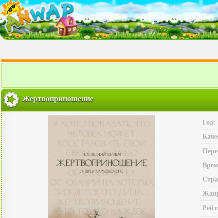
Жертвоприношение
Год:
Каче
Пере
Врем
Стра
Жан
Рейт