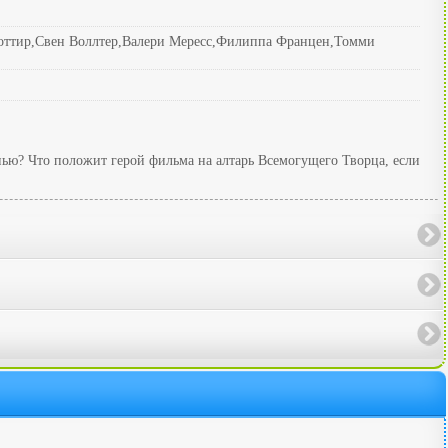
оттир,Свен Воллтер,Валери Мересс,Филиппа Францен,Томми
ью? Что положит герой фильма на алтарь Всемогущего Творца, если