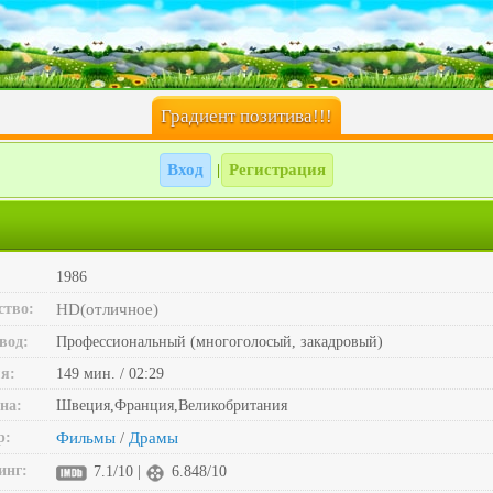
Градиент позитива!!!
Вход
Регистрация
|
1986
ство:
HD(отличное)
вод:
Профессиональный (многоголосый, закадровый)
я:
149 мин. / 02:29
на:
Швеция,Франция,Великобритания
р:
Фильмы
Драмы
/
инг:
7.1/10 |
6.848/10