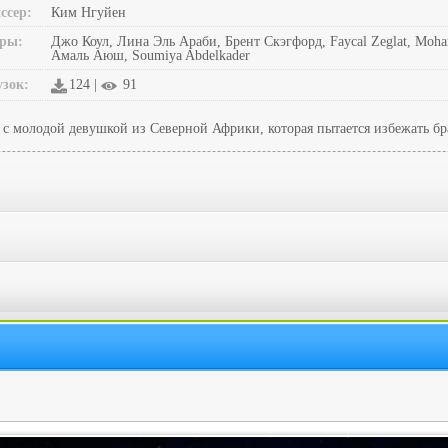
ссер:
Ким Нгуйен
ры:
Джо Коул, Лина Эль Араби, Брент Скэгфорд, Faycal Zeglat, Mo
Амаль Аюш, Soumiya Abdelkader
узок:
124 |
91
 с молодой девушкой из Северной Африки, которая пытается избежать б