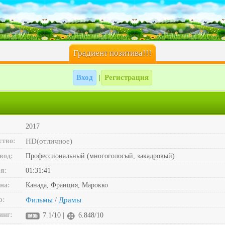
Градиент позитива!!!
Вход
Регистрация
|
2017
ство:
HD(отличное)
вод:
Профессиональный (многоголосый, закадровый)
я:
01:31:41
на:
Канада, Франция, Марокко
р:
Фильмы
Драмы
/
инг:
7.1/10 |
6.848/10