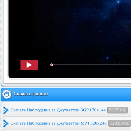
Скачать фильм:
Скачать Наблюдение за Джульеттой 3GP 176x144
59.75мб.
Скачать Наблюдение за Джульеттой MP4 320x240
129.93мб.