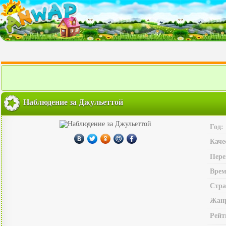
Наблюдение за Джульеттой
Год:
Каче
Пере
Врем
Стра
Жан
Рейт