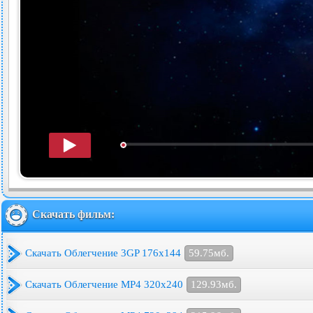
Скачать фильм:
Скачать Облегчение 3GP 176x144
59.75мб.
Скачать Облегчение MP4 320x240
129.93мб.