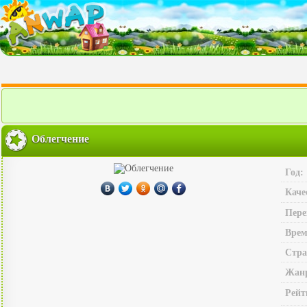
Облегчение
Год:
Каче
Пере
Врем
Стра
Жан
Рейт