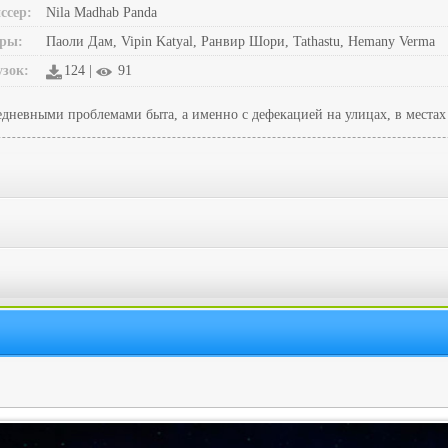
ссер:
Nila Madhab Panda
ры:
Паоли Дам, Vipin Katyal, Ранвир Шори, Tathastu, Hemany Verma
узок:
124 |
91
едневными проблемами быта, а именно с дефекацией на улицах, в местах