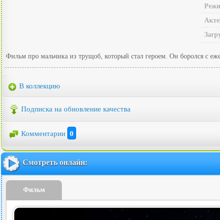
Режи
Акте
Загр
Фильм про мальчика из трущоб, который стал героем. Он боролся с еж
В коллекцию
Подписка на обновление качества
Комментарии
0
Смотреть онлайн:
Фильм