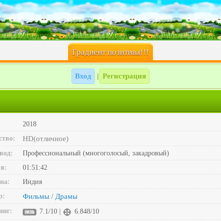
Градиент позитива!!!
Вход
Регистрация
|
2018
ство:
HD(отличное)
вод:
Профессиональный (многоголосый, закадровый)
я:
01:51:42
на:
Индия
р:
Фильмы
Драмы
/
инг:
7.1/10 |
6.848/10