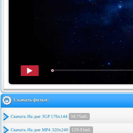
Скачать фильм:
Скачать На дне 3GP 176x144
59.75мб.
Скачать На дне MP4 320x240
129.93мб.