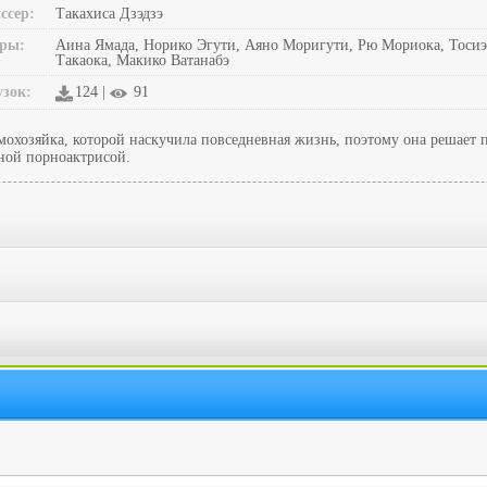
ссер:
Такахиса Дзэдзэ
ры:
Аина Ямада, Норико Эгути, Аяно Моригути, Рю Мориока, Тосиэ
Такаока, Макико Ватанабэ
узок:
124 |
91
охозяйка, которой наскучила повседневная жизнь, поэтому она решает по
тной порноактрисой.