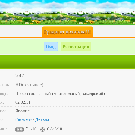
Градиент позитива!!!
Вход
Регистрация
|
2017
ство:
HD(отличное)
вод:
Профессиональный (многоголосый, закадровый)
я:
02:02:51
на:
Япония
р:
Фильмы
Драмы
/
инг:
7.1/10 |
6.848/10