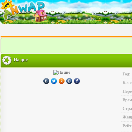
На дне
Год:
Каче
Пере
Врем
Стра
Жан
Рейт