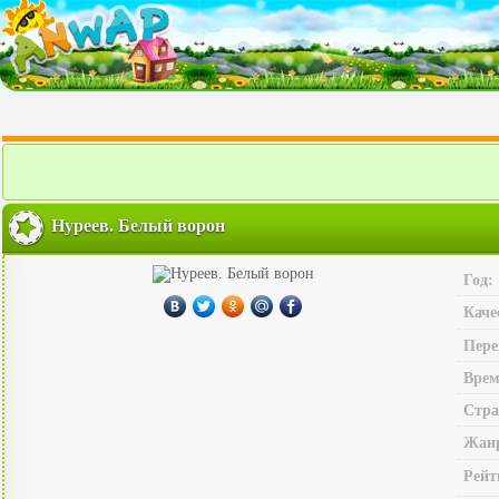
Нуреев. Белый ворон
Год:
Каче
Пере
Врем
Стра
Жан
Рейт