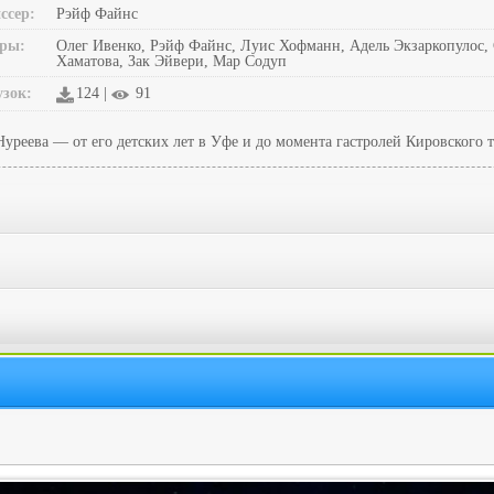
ссер:
Рэйф Файнс
ры:
Олег Ивенко, Рэйф Файнс, Луис Хофманн, Адель Экзаркопулос, 
Хаматова, Зак Эйвери, Мар Содуп
узок:
124 |
91
реева — от его детских лет в Уфе и до момента гастролей Кировского т