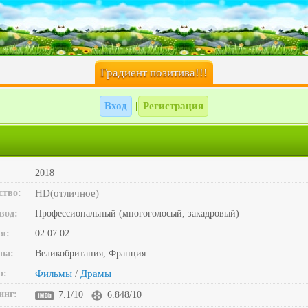
Градиент позитива!!!
Вход
Регистрация
|
2018
ство:
HD(отличное)
вод:
Профессиональный (многоголосый, закадровый)
я:
02:07:02
на:
Великобритания, Франция
р:
Фильмы
Драмы
/
инг:
7.1/10 |
6.848/10