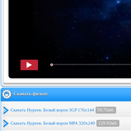
Скачать фильм:
Скачать Нуреев. Белый ворон 3GP 176x144
59.75мб.
Скачать Нуреев. Белый ворон MP4 320x240
129.93мб.