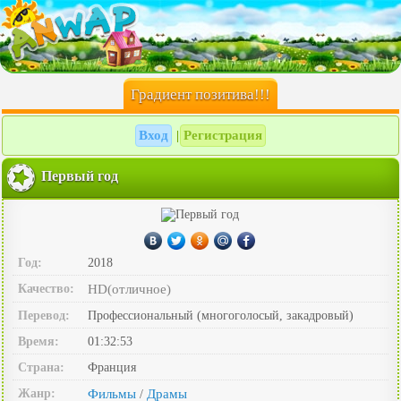
Градиент позитива!!!
Вход
Регистрация
|
Первый год
Год:
2018
Качество:
HD(отличное)
Перевод:
Профессиональный (многоголосый, закадровый)
Время:
01:32:53
Страна:
Франция
Жанр:
Фильмы
Драмы
/