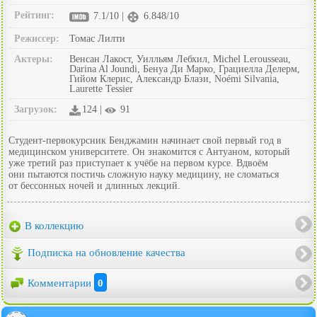
Рейтинг:
7.1/10 |
6.848/10
Режиссер:
Томас Лилти
Актеры:
Венсан Лакост, Уилльям Лебхил, Michel Lerousseau,
Darina Al Joundi, Бенуа Ди Марко, Грациелла Делерм,
Гийом Клерис, Александр Блази, Noémi Silvania,
Laurette Tessier
Загрузок:
124 |
91
Студент-первокурсник Бенджамин начинает свой первый год в
медицинском университете. Он знакомится с Антуаном, который
уже третий раз приступает к учёбе на первом курсе. Вдвоём
они пытаются постичь сложную науку медицину, не сломаться
от бессонных ночей и длинных лекций.
В коллекцию
Подписка на обновление качества
Комментарии
0