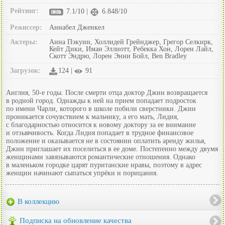
Рейтинг:
7.1/10 |
6.848/10
Режиссер:
Аннабел Дженкел
Актеры:
Анна Пэкуин, Холлидей Грейнджер, Грегор Селкирк,
Кейт Дики, Иман Эллиотт, Ребекка Хон, Лорен Лайл,
Скотт Эндрю, Лорен Энни Бойл, Ben Bradley
Загрузок:
124 |
91
Англия, 50-е годы. После смерти отца доктор Джин возвращается
в родной город. Однажды к ней на прием попадает подросток
по имени Чарли, которого в школе побили сверстники. Джин
проникается сочувствием к мальчику, а его мать, Лидия,
с благодарностью относится к новому доктору за ее внимание
и отзывчивость. Когда Лидия попадает в трудное финансовое
положение и оказывается не в состоянии оплатить аренду жилья,
Джин приглашает их поселиться в ее доме. Постепенно между двумя
женщинами завязываются романтические отношения. Однако
в маленьком городке царят пуританские нравы, поэтому в адрес
женщин начинают сыпаться упрёки и порицания.
В коллекцию
Подписка на обновление качества