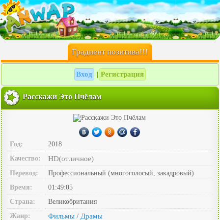
Градиент позитива!!!
Вход
Регистрация
|
Расскажи Это Пчёлам
Год:
2018
Качество:
HD(отличное)
Перевод:
Профессиональный (многоголосый, закадровый)
Время:
01:49:05
Страна:
Великобритания
Жанр:
Фильмы
Драмы
/