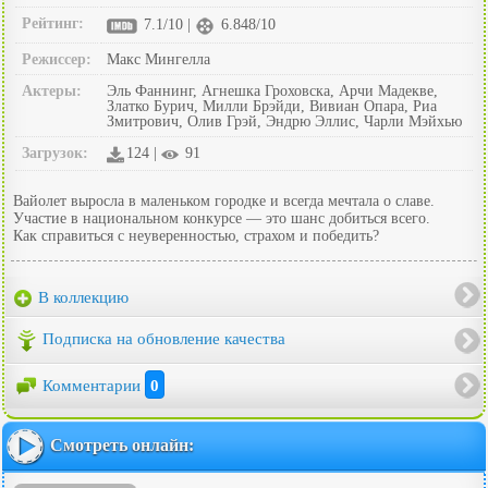
Рейтинг:
7.1/10 |
6.848/10
Режиссер:
Макс Мингелла
Актеры:
Эль Фаннинг, Агнешка Гроховска, Арчи Мадекве,
Златко Бурич, Милли Брэйди, Вивиан Опара, Риа
Змитрович, Олив Грэй, Эндрю Эллис, Чарли Мэйхью
Загрузок:
124 |
91
Вайолет выросла в маленьком городке и всегда мечтала о славе.
Участие в национальном конкурсе — это шанс добиться всего.
Как справиться с неуверенностью, страхом и победить?
В коллекцию
Подписка на обновление качества
Комментарии
0
Смотреть онлайн: