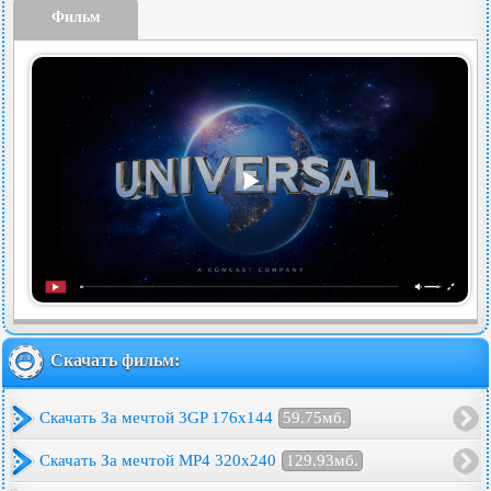
Фильм
Скачать фильм:
Скачать За мечтой 3GP 176x144
59.75мб.
Скачать За мечтой MP4 320x240
129.93мб.