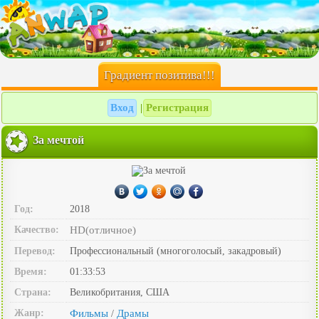
Градиент позитива!!!
Вход
Регистрация
|
За мечтой
Год:
2018
Качество:
HD(отличное)
Перевод:
Профессиональный (многоголосый, закадровый)
Время:
01:33:53
Страна:
Великобритания, США
Жанр:
Фильмы
Драмы
/