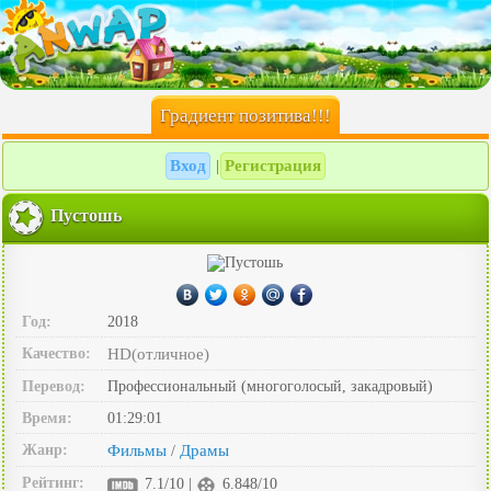
Градиент позитива!!!
Вход
Регистрация
|
Пустошь
Год:
2018
Качество:
HD(отличное)
Перевод:
Профессиональный (многоголосый, закадровый)
Время:
01:29:01
Жанр:
Фильмы
Драмы
/
Рейтинг:
7.1/10 |
6.848/10