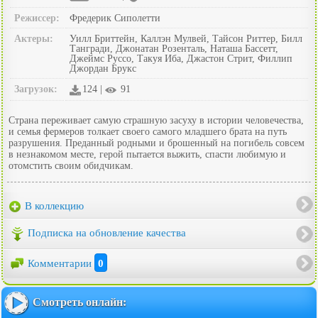
Режиссер:
Фредерик Сиполетти
Актеры:
Уилл Бриттейн, Каллэн Мулвей, Тайсон Риттер, Билл
Тангради, Джонатан Розенталь, Наташа Бассетт,
Джеймс Руссо, Такуя Иба, Джастон Стрит, Филлип
Джордан Брукс
Загрузок:
124 |
91
Страна переживает самую страшную засуху в истории человечества,
и семья фермеров толкает своего самого младшего брата на путь
разрушения. Преданный родными и брошенный на погибель совсем
в незнакомом месте, герой пытается выжить, спасти любимую и
отомстить своим обидчикам.
В коллекцию
Подписка на обновление качества
Комментарии
0
Смотреть онлайн: