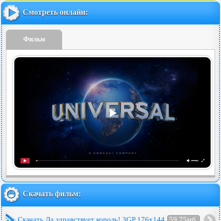
Смотреть онлайн:
Фильм
Скачать фильм:
Скачать Да здравствует король! 3GP 176x144
59.75мб.