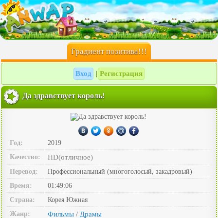
Градиент позитива!!!
Вход
Регистрация
|
Да здравствует король!
Год:
2019
Качество:
HD(отличное)
Перевод:
Профессиональный (многоголосый, закадровый)
Время:
01:49:06
Страна:
Корея Южная
Жанр:
Фильмы
Драмы
/