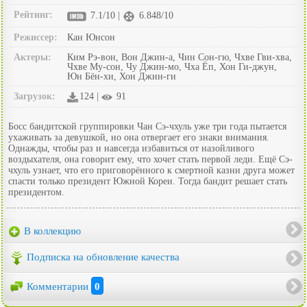
Рейтинг:
7.1/10 |
6.848/10
Режиссер:
Кан Юнсон
Актеры:
Ким Рэ-вон, Вон Джин-а, Чин Сон-гю, Чхве Гви-хва,
Чхве Му-сон, Чу Джин-мо, Чха Ёп, Хон Ги-джун,
Юн Бён-хи, Хон Джин-ги
Загрузок:
124 |
91
Босс бандитской группировки Чан Сэ-чхуль уже три года пытается
ухаживать за девушкой, но она отвергает его знаки внимания.
Однажды, чтобы раз и навсегда избавиться от назойливого
воздыхателя, она говорит ему, что хочет стать первой леди. Ещё Сэ-
чхуль узнает, что его приговорённого к смертной казни друга может
спасти только президент Южной Кореи. Тогда бандит решает стать
президентом.
В коллекцию
Подписка на обновление качества
Комментарии
0