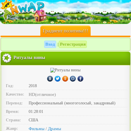
Градиент позитива!!!
Вход
Регистрация
|
Ритуалы вины
Год:
2018
Качество:
HD(отличное)
Перевод:
Профессиональный (многоголосый, закадровый)
Время:
01:28:01
Страна:
США
Жанр:
Фильмы
Драмы
/