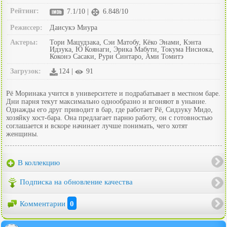
Рейтинг:
7.1/10 |
6.848/10
Режиссер:
Даисукэ Миура
Актеры:
Тори Мацудзака, Сэи Матобу, Кёко Энами, Кэнта
Идзука, Ю Коянаги, Эрика Мабути, Токума Нисиока,
Коконэ Сасаки, Рури Синтаро, Ами Томитэ
Загрузок:
124 |
91
Рё Моринака учится в университете и подрабатывает в местном баре.
Дни парня текут максимально однообразно и вгоняют в уныние.
Однажды его друг приводит в бар, где работает Рё, Сидзуку Мидо,
хозяйку хост-бара. Она предлагает парню работу, он с готовностью
соглашается и вскоре начинает лучше понимать, чего хотят
женщины.
В коллекцию
Подписка на обновление качества
Комментарии
0