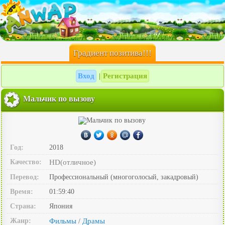
Градиент позитива!!!
Вход
Регистрация
|
Мальчик по вызову
Год:
2018
Качество:
HD(отличное)
Перевод:
Профессиональный (многоголосый, закадровый)
Время:
01:59:40
Страна:
Япония
Жанр:
Фильмы
Драмы
/