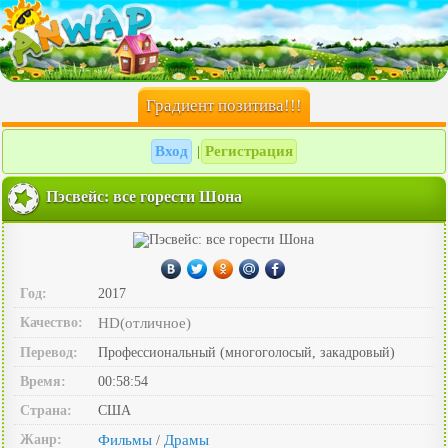
Градиент позитива!!!
Вход
Регистрация
|
Пэсвейс: все горести Шона
Год:
2017
Качество:
HD(отличное)
Перевод:
Профессиональный (многоголосый, закадровый)
Время:
00:58:54
Страна:
США
Жанр:
Фильмы
Драмы
/