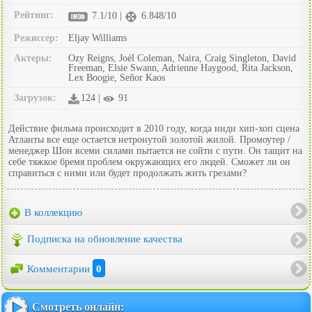
Рейтинг:
7.1/10 |
6.848/10
Режиссер:
Eljay Williams
Актеры:
Ozy Reigns, Joél Coleman, Naira, Craig Singleton, David
Freeman, Elsie Swann, Adrienne Haygood, Rita Jackson,
Lex Boogie, Señor Kaos
Загрузок:
124 |
91
Действие фильма происходит в 2010 году, когда инди хип-хоп сцена
Атланты все еще остается нетронутой золотой жилой. Промоутер /
менеджер Шон всеми силами пытается не сойти с пути. Он тащит на
себе тяжкое бремя проблем окружающих его людей. Сможет ли он
справиться с ними или будет продолжать жить грезами?
В коллекцию
Подписка на обновление качества
Комментарии
0
Смотреть онлайн: