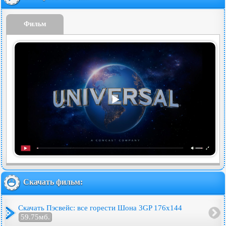
Фильм
Скачать фильм:
Скачать Пэсвейс: все горести Шона 3GP 176x144
59.75мб.