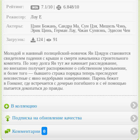
Рейтинг:
7.1/10 |
6.848/10
Режиссер:
Лоу Е
Актеры:
Цзин Божань, Сандра Ма, Сун Цзя, Мишель Чэнь,
Эрик Цинь, Герман Лау, Чжан Сунвэнь, Эдисон Чен
Загрузок:
124 |
91
Молодой и наивный полицейский-новичок Ян Цзядун становится
свидетелем падения с крыши и смерти начальника строительного
комитета. По зову долга Ян тут же начинает расследование,
но внезапно получает распоряжение о собственном увольнении,
и более того — бывшего стража порядка теперь преследуют
неизвестные с явно недобрыми намерениями. Парень бежит
в Гонконг, где встречается с дочерью погибшего и с её помощью
пытается докопаться до правды.
В коллекцию
Подписка на обновление качества
Комментарии
0