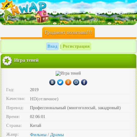
Градиент позитива!!!
Вход
Регистрация
|
Игра теней
Год:
2019
Качество:
HD(отличное)
Перевод:
Профессиональный (многоголосый, закадровый)
Время:
02:06:01
Страна:
Китай
Жанр:
Фильмы
Драмы
/