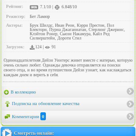
Рейтинг:
7.1/10 |
6.848/10
Режиссер:
Бет Ламюр
Актеры:
Брук Шилдс, Иван Реон, Кэрри Престон, Пол
Блекторн, Пурна Джаганнатан, Стерлинг Джеринс,
Клэйтон Ронер, Сьюзи Накамура, Кайл Ред
Силверштейн, Дороти Стил
Загрузок:
124 |
91
Одиннадцатилетняя Дейзи Уинтерс живет вместе с матерью, которую
очень сильно любит. Однажды девочка отправляется на поиски
своего отца, и во время путешествия Дейзи узнает, как наслаждаться
каждым днем и верить в себя.
В коллекцию
Подписка на обновление качества
Комментарии
0
Смотреть онлайн: