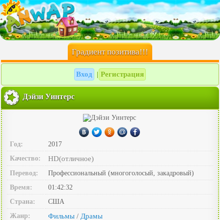
Градиент позитива!!!
Вход
Регистрация
|
Дэйзи Уинтерс
Год:
2017
Качество:
HD(отличное)
Перевод:
Профессиональный (многоголосый, закадровый)
Время:
01:42:32
Страна:
США
Жанр:
Фильмы
Драмы
/