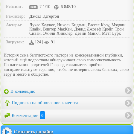
Рейтинг:
7.1/10 |
6.848/10
Режиссер:
Джоэл Эдгертон
Актеры:
Лукас Хеджес, Николь Кидман, Рассел Кроу, Мэдлин
Клайн, Виктор МакКэй, Дэвид Джозеф Крэйг, Трой
Сиван, Эмили Хинклер, Девин Майкл, Мэтт Бурк
Загрузок:
124 |
91
История сына баптистского пастора из консервативной глубинки,
который ещё подростком обнаруживает свою гомосексуальность.
По настоянию родителей Гаррард соглашается пройти
«исправительную» терапию, чтобы не потерять своих близких, свою
веру и место в обществе.
В коллекцию
Подписка на обновление качества
Комментарии
0
Смотреть онлайн: