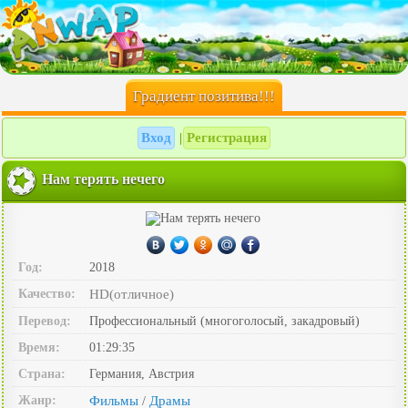
Градиент позитива!!!
Вход
Регистрация
|
Нам терять нечего
Год:
2018
Качество:
HD(отличное)
Перевод:
Профессиональный (многоголосый, закадровый)
Время:
01:29:35
Страна:
Германия, Австрия
Жанр:
Фильмы
Драмы
/