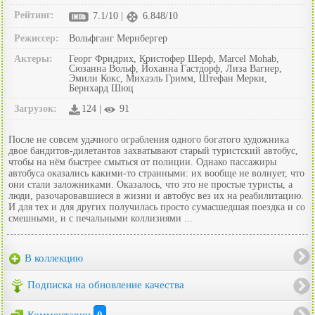
Рейтинг:
7.1/10 |
6.848/10
Режиссер:
Вольфганг Мернбергер
Актеры:
Георг Фридрих, Кристофер Шерф, Marcel Mohab,
Сюзанна Вольф, Йоханна Гастдорф, Лиза Вагнер,
Эмили Кокс, Михаэль Гримм, Штефан Мерки,
Бернхард Шюц
Загрузок:
124 |
91
После не совсем удачного ограбления одного богатого художника
двое бандитов-дилетантов захватывают старый туристский автобус,
чтобы на нём быстрее смыться от полиции. Однако пассажиры
автобуса оказались какими-то странными: их вообще не волнует, что
они стали заложниками. Оказалось, что это не простые туристы, а
люди, разочаровавшиеся в жизни и автобус вез их на реабилитацию.
И для тех и для других получилась просто сумасшедшая поездка и со
смешными, и с печальными коллизиями ...
В коллекцию
Подписка на обновление качества
Комментарии
0