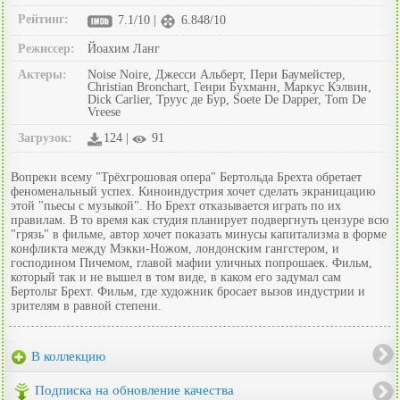
Рейтинг:
7.1/10 |
6.848/10
Режиссер:
Йоахим Ланг
Актеры:
Noise Noire, Джесси Альберт, Пери Баумейстер,
Christian Bronchart, Генри Бухманн, Маркус Кэлвин,
Dick Carlier, Труус де Бур, Soete De Dapper, Tom De
Vreese
Загрузок:
124 |
91
Вопреки всему "Трёхгрошовая опера" Бертольда Брехта обретает
феноменальный успех. Киноиндустрия хочет сделать экраницацию
этой "пьесы с музыкой". Но Брехт отказывается играть по их
правилам. В то время как студия планирует подвергнуть цензуре всю
"грязь" в фильме, автор хочет показать минусы капитализма в форме
конфликта между Мэкки-Ножом, лондонским гангстером, и
господином Пичемом, главой мафии уличных попрошаек. Фильм,
который так и не вышел в том виде, в каком его задумал сам
Бертольт Брехт. Фильм, где художник бросает вызов индустрии и
зрителям в равной степени.
В коллекцию
Подписка на обновление качества