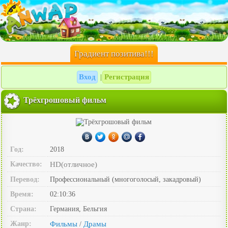
Градиент позитива!!!
Вход
Регистрация
|
Трёхгрошовый фильм
Год:
2018
Качество:
HD(отличное)
Перевод:
Профессиональный (многоголосый, закадровый)
Время:
02:10:36
Страна:
Германия, Бельгия
Жанр:
Фильмы
Драмы
/