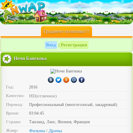
Градиент позитива!!!
Вход
Регистрация
|
Ночи Бангкока
Год:
2016
Качество:
HD(отличное)
Перевод:
Профессиональный (многоголосый, закадровый)
Время:
03:04:45
Страна:
Таиланд, Лаос, Япония, Франция
Жанр:
Фильмы
Драмы
/