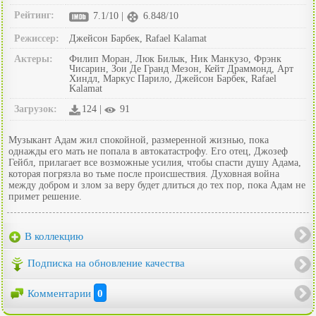
Рейтинг:
7.1/10 |
6.848/10
Режиссер:
Джейсон Барбек, Rafael Kalamat
Актеры:
Филип Моран, Люк Билык, Ник Манкузо, Фрэнк
Чисарин, Зои Де Гранд Мезон, Кейт Драммонд, Арт
Хиндл, Маркус Парило, Джейсон Барбек, Rafael
Kalamat
Загрузок:
124 |
91
Музыкант Адам жил спокойной, размеренной жизнью, пока
однажды его мать не попала в автокатастрофу. Его отец, Джозеф
Гейбл, прилагает все возможные усилия, чтобы спасти душу Адама,
которая погрязла во тьме после происшествия. Духовная война
между добром и злом за веру будет длиться до тех пор, пока Адам не
примет решение.
В коллекцию
Подписка на обновление качества
Комментарии
0