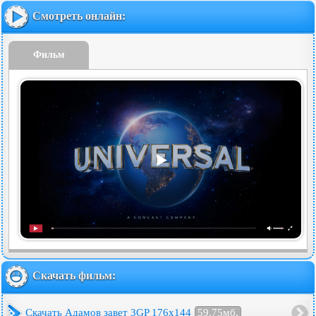
Смотреть онлайн:
Фильм
Скачать фильм:
Скачать Адамов завет 3GP 176x144
59.75мб.