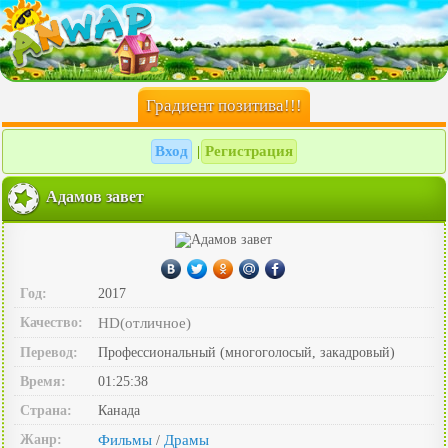
Градиент позитива!!!
Вход
Регистрация
|
Адамов завет
Год:
2017
Качество:
HD(отличное)
Перевод:
Профессиональный (многоголосый, закадровый)
Время:
01:25:38
Страна:
Канада
Жанр:
Фильмы
Драмы
/