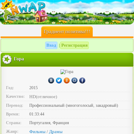
Градиент позитива!!!
Вход
Регистрация
|
Гора
Год:
2015
Качество:
HD(отличное)
Перевод:
Профессиональный (многоголосый, закадровый)
Время:
01:33:44
Страна:
Португалия, Франция
Жанр:
Фильмы
Драмы
/