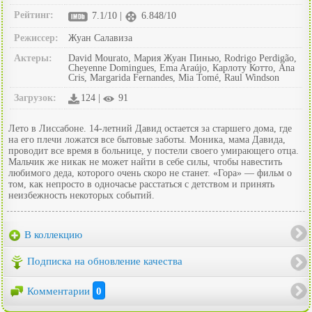
Рейтинг:
7.1/10 |
6.848/10
Режиссер:
Жуан Салавиза
Актеры:
David Mourato, Мария Жуан Пинью, Rodrigo Perdigão,
Cheyenne Domingues, Ema Araújo, Карлоту Котто, Ana
Cris, Margarida Fernandes, Mia Tomé, Raul Windson
Загрузок:
124 |
91
Лето в Лиссабоне. 14-летний Давид остается за старшего дома, где
на его плечи ложатся все бытовые заботы. Моника, мама Давида,
проводит все время в больнице, у постели своего умирающего отца.
Мальчик же никак не может найти в себе силы, чтобы навестить
любимого деда, которого очень скоро не станет. «Гора» — фильм о
том, как непросто в одночасье расстаться с детством и принять
неизбежность некоторых событий.
В коллекцию
Подписка на обновление качества
Комментарии
0