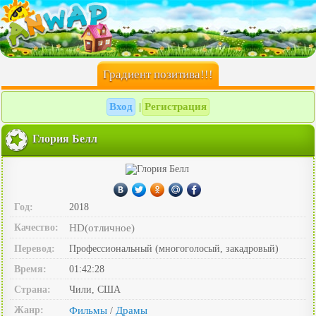
Градиент позитива!!!
Вход
Регистрация
|
Глория Белл
Год:
2018
Качество:
HD(отличное)
Перевод:
Профессиональный (многоголосый, закадровый)
Время:
01:42:28
Страна:
Чили, США
Жанр:
Фильмы
Драмы
/