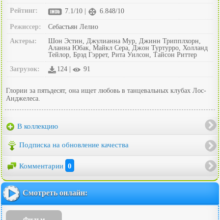
Рейтинг:
7.1/10 |
6.848/10
Режиссер:
Себастьян Лелио
Актеры:
Шон Эстин, Джулианна Мур, Джинн Трипплхорн,
Аланна Юбак, Майкл Сера, Джон Туртурро, Холланд
Тейлор, Брэд Гэррет, Рита Уилсон, Тайсон Риттер
Загрузок:
124 |
91
Глории за пятьдесят, она ищет любовь в танцевальных клубах Лос-
Анджелеса.
В коллекцию
Подписка на обновление качества
Комментарии
0
Смотреть онлайн:
Фильм