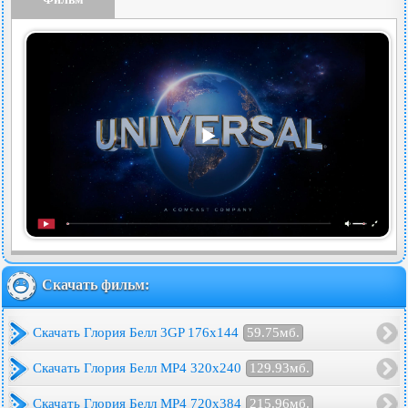
Скачать фильм:
Скачать Глория Белл 3GP 176x144
59.75мб.
Скачать Глория Белл MP4 320x240
129.93мб.
Скачать Глория Белл MP4 720x384
215.96мб.