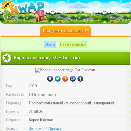
Градиент позитива!!!
Вход
Регистрация
|
Король велосипеда Ом Бок-тон
Год:
2019
Качество:
HD(отличное)
Перевод:
Профессиональный (многоголосый, закадровый)
Время:
01:58:26
Страна:
Корея Южная
Жанр:
Фильмы
Драмы
/