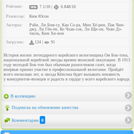
Рейтинг:
7.1/10 |
6.848/10
Режиссер:
Ким Юсон
Актеры:
Рэйн, Ли Бом-су, Кан Со-ра, Мин Хё-рин, Пак Чин-
джу, Ли Гён-ён, Ко Чхан-сок, Ли Щи-он, Чхве Дэ-
чхоль, Ким Хи-вон
Загрузок:
124 |
91
История жизни легендарного корейского велогонщика Ом Бок-тона,
национальной корейской звезды времен японской оккупации. В 1913
году молодой Бок-тон был обычным разносчиком газет, когда
впервые принял участие в профессиональной велогонке. Пройдёт
всего несколько лет, и звезда Кёнсона будет вызывать ненависть
у конкурентов-японцев и радость в сердце у всего корейского народа.
В коллекцию
Подписка на обновление качества
Комментарии
0