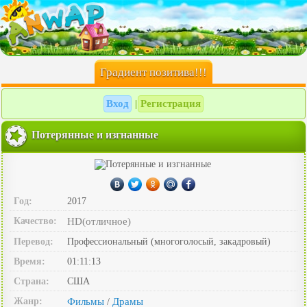
Градиент позитива!!!
Вход
Регистрация
|
Потерянные и изгнанные
Год:
2017
Качество:
HD(отличное)
Перевод:
Профессиональный (многоголосый, закадровый)
Время:
01:11:13
Страна:
США
Жанр:
Фильмы
Драмы
/