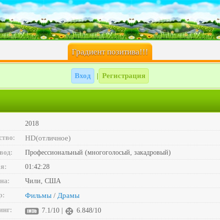
Градиент позитива!!!
Вход
Регистрация
|
2018
ство:
HD(отличное)
вод:
Профессиональный (многоголосый, закадровый)
я:
01:42:28
на:
Чили, США
р:
Фильмы
Драмы
/
инг:
7.1/10 |
6.848/10