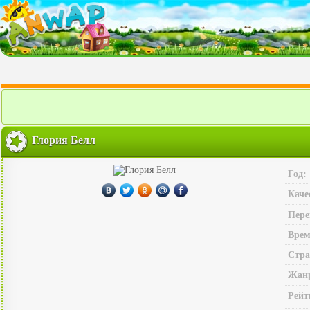
Глория Белл
Год:
Каче
Пере
Врем
Стра
Жан
Рейт