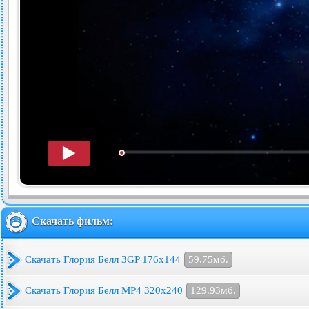
Скачать фильм:
Скачать Глория Белл 3GP 176x144
59.75мб.
Скачать Глория Белл MP4 320x240
129.93мб.