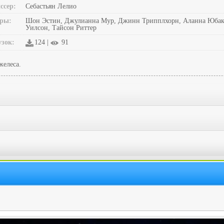
ссер:
Себастьян Лелио
ры:
Шон Эстин, Джулианна Мур, Джинн Трипплхорн, Аланна Юбак, 
Уилсон, Тайсон Риттер
узок:
124 |
91
желеса.