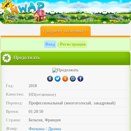
Градиент позитива!!!
Вход
Регистрация
|
Продолжать
Год:
2018
Качество:
HD(отличное)
Перевод:
Профессиональный (многоголосый, закадровый)
Время:
01:20:50
Страна:
Бельгия, Франция
Жанр:
Фильмы
Драмы
/