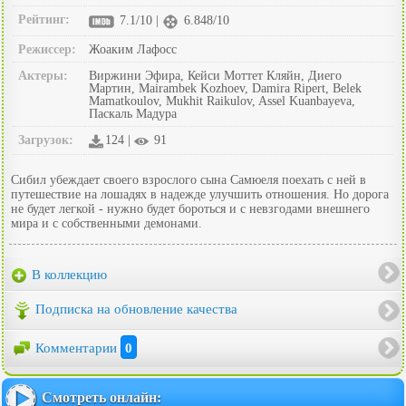
Рейтинг:
7.1/10 |
6.848/10
Режиссер:
Жоаким Лафосс
Актеры:
Виржини Эфира, Кейси Моттет Кляйн, Диего
Мартин, Mairambek Kozhoev, Damira Ripert, Belek
Mamatkoulov, Mukhit Raikulov, Assel Kuanbayeva,
Паскаль Мадура
Загрузок:
124 |
91
Сибил убеждает своего взрослого сына Самюеля поехать с ней в
путешествие на лошадях в надежде улучшить отношения. Но дорога
не будет легкой - нужно будет бороться и с невзгодами внешнего
мира и с собственными демонами.
В коллекцию
Подписка на обновление качества
Комментарии
0
Смотреть онлайн: