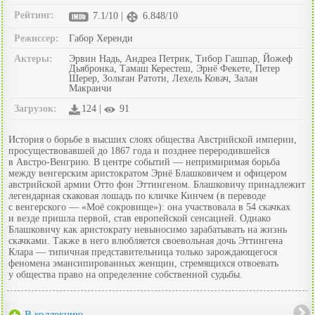
Рейтинг:
7.1/10 |
6.848/10
Режиссер:
Габор Херенди
Актеры:
Эрвин Надь, Андреа Петрик, Тибор Гашпар, Йожеф
Дьябронка, Тамаш Керестеш, Эрнё Фекете, Петер
Шерер, Зольтан Ратоти, Лехель Ковач, Залан
Макранчи
Загрузок:
124 |
91
История о борьбе в высших слоях общества Австрийской империи,
просуществовавшей до 1867 года и позднее переродившейся
в Австро-Венгрию. В центре событий — непримиримая борьба
между венгерским аристократом Эрнё Блашковичем и офицером
австрийской армии Отто фон Эттингеном. Блашковичу принадлежит
легендарная скаковая лошадь по кличке Кинчем (в переводе
с венгерского — «Моё сокровище»): она участвовала в 54 скачках
и везде пришла первой, став европейской сенсацией. Однако
Блашковичу как аристократу невыносимо зарабатывать на жизнь
скачками. Также в него влюбляется своевольная дочь Эттингена
Клара — типичная представительница только зарождающегося
феномена эмансипированных женщин, стремящихся отвоевать
у общества право на определение собственной судьбы.
В коллекцию