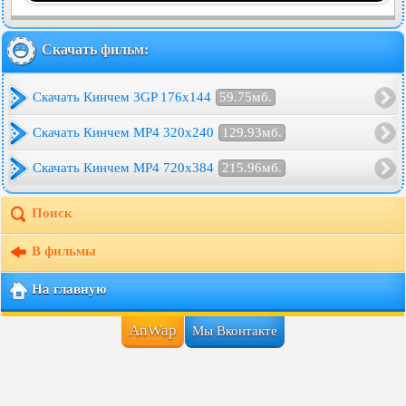
Скачать фильм:
Скачать Кинчем 3GP 176x144
59.75мб.
Скачать Кинчем MP4 320x240
129.93мб.
Скачать Кинчем MP4 720x384
215.96мб.
Поиск
В фильмы
На главную
AnWap
Мы Вконтакте