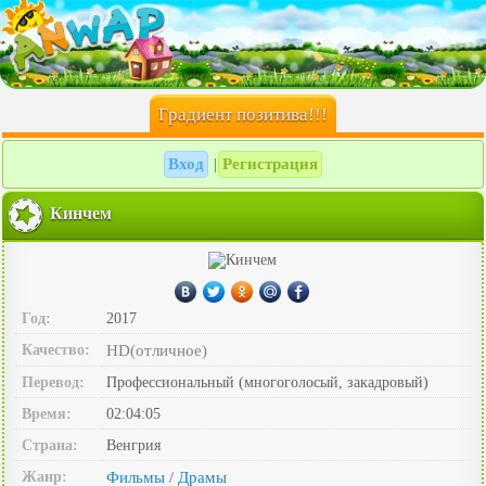
Градиент позитива!!!
Вход
Регистрация
|
Кинчем
Год:
2017
Качество:
HD(отличное)
Перевод:
Профессиональный (многоголосый, закадровый)
Время:
02:04:05
Страна:
Венгрия
Жанр:
Фильмы
Драмы
/