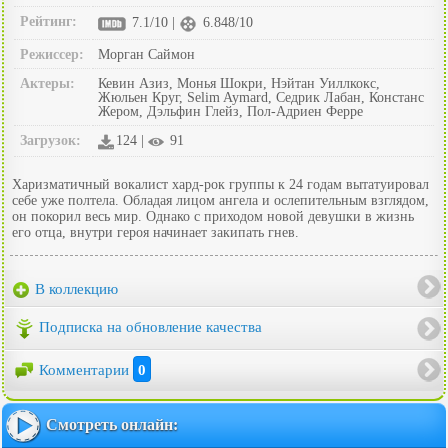
Рейтинг:
7.1/10 |
6.848/10
Режиссер:
Морган Саймон
Актеры:
Кевин Азиз, Монья Шокри, Нэйтан Уиллкокс,
Жюльен Круг, Selim Aymard, Седрик Лабан, Констанс
Жером, Дэльфин Глейз, Пол-Адриен Ферре
Загрузок:
124 |
91
Харизматичный вокалист хард-рок группы к 24 годам вытатуировал
себе уже полтела. Обладая лицом ангела и ослепительным взглядом,
он покорил весь мир. Однако с приходом новой девушки в жизнь
его отца, внутри героя начинает закипать гнев.
В коллекцию
Подписка на обновление качества
Комментарии
0
Смотреть онлайн: