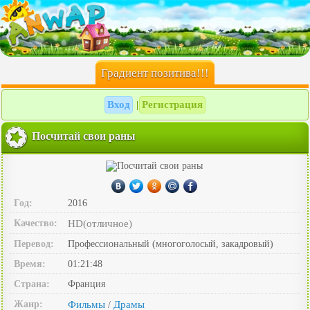
Градиент позитива!!!
Вход
Регистрация
|
Посчитай свои раны
Год:
2016
Качество:
HD(отличное)
Перевод:
Профессиональный (многоголосый, закадровый)
Время:
01:21:48
Страна:
Франция
Жанр:
Фильмы
Драмы
/