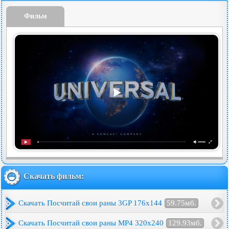
Фильм
Скачать фильм:
Скачать Посчитай свои раны 3GP 176x144
59.75мб.
Скачать Посчитай свои раны MP4 320x240
129.93мб.