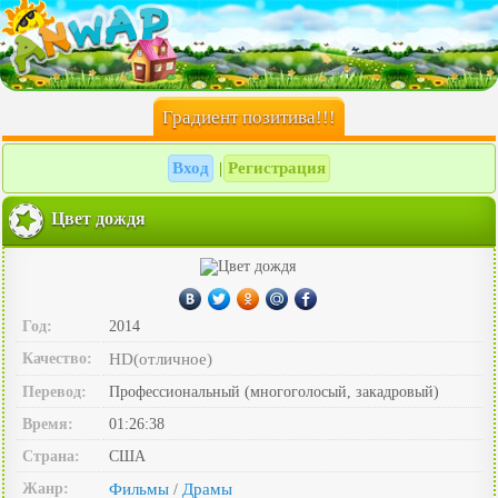
Градиент позитива!!!
Вход
Регистрация
|
Цвет дождя
Год:
2014
Качество:
HD(отличное)
Перевод:
Профессиональный (многоголосый, закадровый)
Время:
01:26:38
Страна:
США
Жанр:
Фильмы
Драмы
/