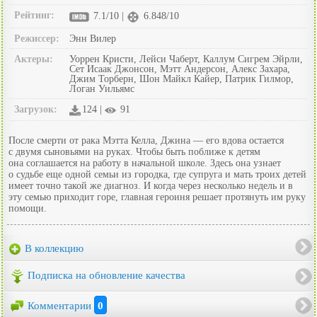
Рейтинг:
7.1/10 |
6.848/10
Режиссер:
Энн Вилер
Актеры:
Уоррен Кристи, Лейси Чаберт, Каллум Сигрем Эйрли,
Сет Исаак Джонсон, Мэтт Андерсон, Алекс Захара,
Джим Торберн, Шон Майкл Кайер, Патрик Гилмор,
Логан Уильямс
Загрузок:
124 |
91
После смерти от рака Мэтта Келла, Джина — его вдова остается
с двумя сыновьями на руках. Чтобы быть поближе к детям
она соглашается на работу в начальной школе. Здесь она узнает
о судьбе еще одной семьи из городка, где супруга и мать троих детей
имеет точно такой же диагноз. И когда через несколько недель и в
эту семью приходит горе, главная героиня решает протянуть им руку
помощи.
В коллекцию
Подписка на обновление качества
Комментарии
0