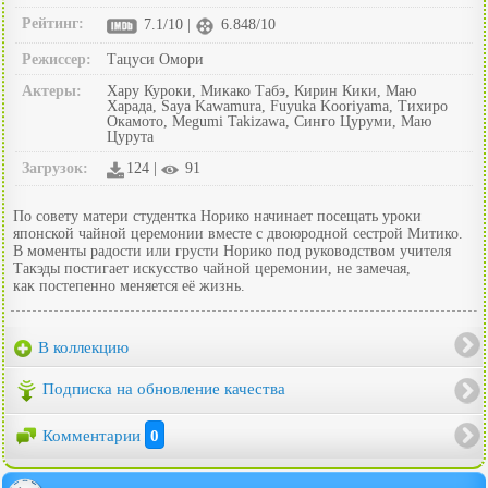
Рейтинг:
7.1/10 |
6.848/10
Режиссер:
Тацуси Омори
Актеры:
Хару Куроки, Микако Табэ, Кирин Кики, Маю
Харада, Saya Kawamura, Fuyuka Kooriyama, Тихиро
Окамото, Megumi Takizawa, Синго Цуруми, Маю
Цурута
Загрузок:
124 |
91
По совету матери студентка Норико начинает посещать уроки
японской чайной церемонии вместе с двоюродной сестрой Митико.
В моменты радости или грусти Норико под руководством учителя
Такэды постигает искусство чайной церемонии, не замечая,
как постепенно меняется её жизнь.
В коллекцию
Подписка на обновление качества
Комментарии
0