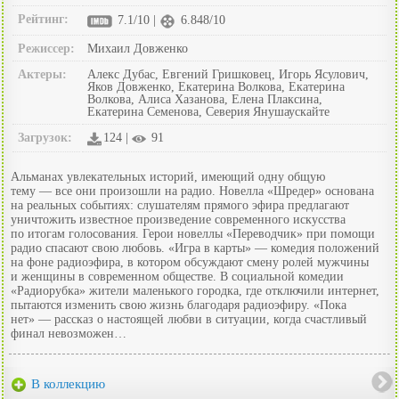
Рейтинг:
7.1/10 |
6.848/10
Режиссер:
Михаил Довженко
Актеры:
Алекс Дубас, Евгений Гришковец, Игорь Ясулович,
Яков Довженко, Екатерина Волкова, Екатерина
Волкова, Алиса Хазанова, Елена Плаксина,
Екатерина Семенова, Северия Янушаускайте
Загрузок:
124 |
91
Альманах увлекательных историй, имеющий одну общую
тему — все они произошли на радио. Новелла «Шредер» основана
на реальных событиях: слушателям прямого эфира предлагают
уничтожить известное произведение современного искусства
по итогам голосования. Герои новеллы «Переводчик» при помощи
радио спасают свою любовь. «Игра в карты» — комедия положений
на фоне радиоэфира, в котором обсуждают смену ролей мужчины
и женщины в современном обществе. В социальной комедии
«Радиорубка» жители маленького городка, где отключили интернет,
пытаются изменить свою жизнь благодаря радиоэфиру. «Пока
нет» — рассказ о настоящей любви в ситуации, когда счастливый
финал невозможен…
В коллекцию