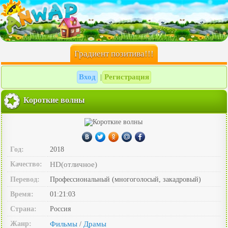
Градиент позитива!!!
Вход
Регистрация
|
Короткие волны
Год:
2018
Качество:
HD(отличное)
Перевод:
Профессиональный (многоголосый, закадровый)
Время:
01:21:03
Страна:
Россия
Жанр:
Фильмы
Драмы
/