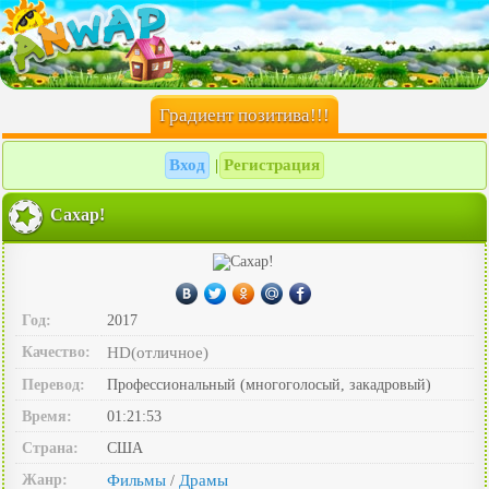
Градиент позитива!!!
Вход
Регистрация
|
Сахар!
Год:
2017
Качество:
HD(отличное)
Перевод:
Профессиональный (многоголосый, закадровый)
Время:
01:21:53
Страна:
США
Жанр:
Фильмы
Драмы
/