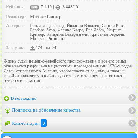
Рейтинг:
7.1/10 |
6.848/10
Режиссер:
Маттиас Гласнер
Актеры:
Рональд Церфельд, Йоханна Вокалек, Саския Ривз,
Барбара Ауэр, Феликс Кларе, Ева Лёбау, Ульрике
Кринер, Катарина Вакернагель, Кристиан Беркель,
Михаэль Ротшопф
Загрузок:
124 |
91
Жизнь судьи немецко-еврейского происхождения и все его семьи
оказывается разрушена нацистскими преследованиями 1930-х годов.
Детей отправляют в Англию, чтобы спасти от режима, а главный
герой отправляется в кубинскую ссылку, в то время как его жена
остается в Германии.
В коллекцию
Подписка на обновление качества
Комментарии
0