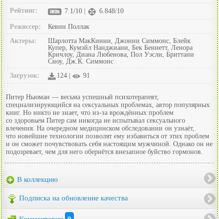
Рейтинг:
7.1/10 |
6.848/10
Режиссер:
Кевин Поллак
Актеры:
Шарлотта МакКинни, Джонни Симмонс, Блейк
Купер, Кумэйл Нанджиани, Бек Беннетт, Ленора
Кричлоу, Диана Любенова, Пол Уэсли, Бриттани
Сноу, Дж.К. Симмонс
Загрузок:
124 |
91
Питер Ньюман — весьма успешный психотерапевт,
специализирующийся на сексуальных проблемах, автор популярных
книг. Но никто не знает, что из-за врождённых проблем
со здоровьем Питер сам никогда не испытывал сексуального
влечения. На очередном медицинском обследовании он узнаёт,
что новейшие технологии позволят ему избавиться от этих проблем
и он сможет почувствовать себя настоящим мужчиной. Однако он не
подозревает, чем для него обернётся внезапное буйство гормонов.
В коллекцию
Подписка на обновление качества
Комментарии
0