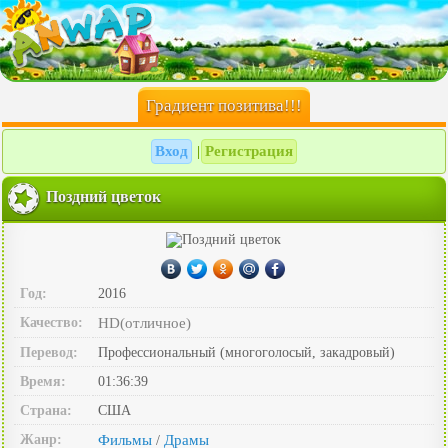
Градиент позитива!!!
Вход
Регистрация
|
Поздний цветок
Год:
2016
Качество:
HD(отличное)
Перевод:
Профессиональный (многоголосый, закадровый)
Время:
01:36:39
Страна:
США
Жанр:
Фильмы
Драмы
/