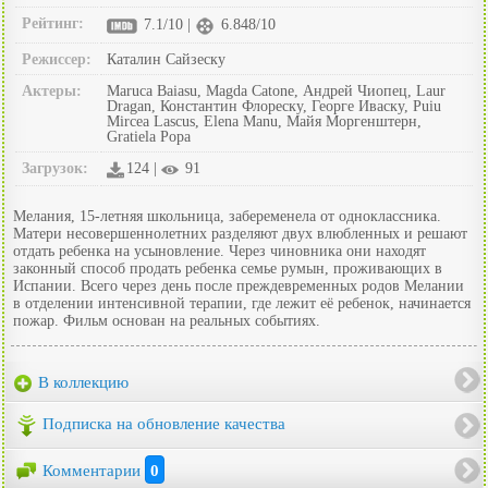
Рейтинг:
7.1/10 |
6.848/10
Режиссер:
Каталин Сайзеску
Актеры:
Maruca Baiasu, Magda Catone, Андрей Чиопец, Laur
Dragan, Константин Флореску, Георге Иваску, Puiu
Mircea Lascus, Elena Manu, Майя Моргенштерн,
Gratiela Popa
Загрузок:
124 |
91
Мелания, 15-летняя школьница, забеременела от одноклассника.
Матери несовершеннолетних разделяют двух влюбленных и решают
отдать ребенка на усыновление. Через чиновника они находят
законный способ продать ребенка семье румын, проживающих в
Испании. Всего через день после преждевременных родов Мелании
в отделении интенсивной терапии, где лежит её ребенок, начинается
пожар. Фильм основан на реальных событиях.
В коллекцию
Подписка на обновление качества
Комментарии
0