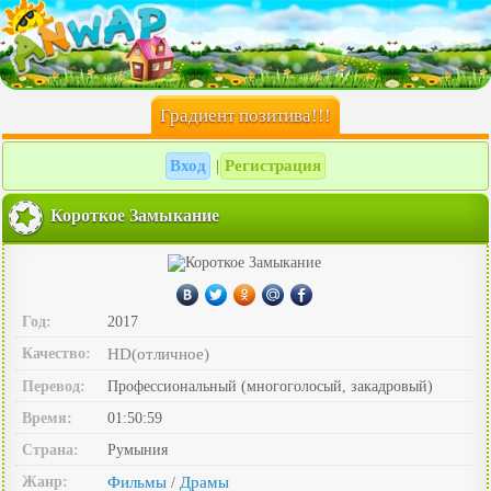
Градиент позитива!!!
Вход
Регистрация
|
Короткое Замыкание
Год:
2017
Качество:
HD(отличное)
Перевод:
Профессиональный (многоголосый, закадровый)
Время:
01:50:59
Страна:
Румыния
Жанр:
Фильмы
Драмы
/