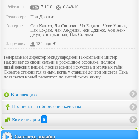
Рейтинг:
7.1/10 |
6.848/10
Режиссер:
Пон Джунхо
Актеры:
Сон Кан-хо, Ли Сон-гюн, Чо Ё-джон, Чхве У-щик,
Пак Со-дам, Чан Хе-джин, Чон Джи-со, Чон Хён-
джун, Ли Джон-ын, Пак Со-джун
Загрузок:
124 |
91
Генеральный директор международной IT-компании мистер
Пак живёт со своей семьёй в роскошном особняке, полном
дизайнерских вещей, произведений искусства и мрачных тайн.
Скрытое становится явным, когда у старшей дочери мистера Пака
появляется новый репетитор по английскому языку.
В коллекцию
Подписка на обновление качества
Комментарии
0
Смотреть онлайн: