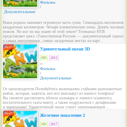
Фильмы
/
Документальные
Наша родина занимает огромную часть суши. Семнадцать миллионов
квадратных километров. Четыре климатические зоны. Девять часовых
поясов. Но все ли мы знаем об этой земле? Телеканал НТВ
представляет цикл «Таинственная Россия» — документальный сериал
о самых неизученных, самых загадочных местах на карт...
New!
Удивительный океан 3D
HD
2012
Фильмы
/
Документальные
От производителя Полюбуйтесь маленькими стайками разноцветных
рыбок, которые, кажется, вот-вот выплывут из вашего телефона!
Вы сможете рассмотреть вблизи кальмара и ловкого осьминога,
восхитительного ската-манту, а также подружиться с дельфинами
и черепахами! Удивительный океан станет захватывающим ...
New!
Железное поколение 2
HD
2017