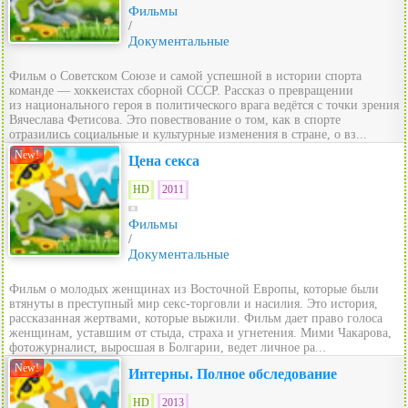
Фильмы
/
Документальные
Фильм о Советском Союзе и самой успешной в истории спорта
команде — хоккеистах сборной СССР. Рассказ о превращении
из национального героя в политического врага ведётся с точки зрения
Вячеслава Фетисова. Это повествование о том, как в спорте
отразились социальные и культурные изменения в стране, о вз...
New!
Цена секса
HD
2011
Фильмы
/
Документальные
Фильм о молодых женщинах из Восточной Европы, которые были
втянуты в преступный мир секс-торговли и насилия. Это история,
рассказанная жертвами, которые выжили. Фильм дает право голоса
женщинам, уставшим от стыда, страха и угнетения. Мими Чакарова,
фотожурналист, выросшая в Болгарии, ведет личное ра...
New!
Интерны. Полное обследование
HD
2013