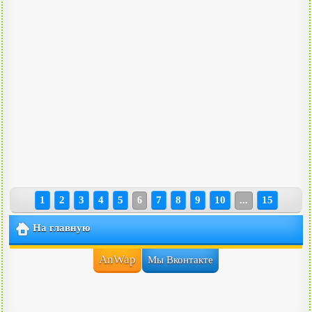
1
2
3
4
5
7
8
9
10
15
6
...
На главную
AnWap
Мы Вконтакте