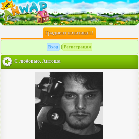
Градиент позитива!!!
Вход
Регистрация
|
С любовью, Антоша