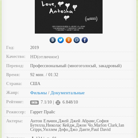
Год:
2019
Качество:
HD(отличное)
Перевод:
Профессиональный (многоголосый, закадровый)
Время:
92 мин. / 01:32
Страна:
США
Жанр:
Фильмы
Документальные
/
Рейтинг:
7.1/10 |
6.848/10
Режиссер:
Гаррет Прайс
Актеры:
Антон Ельчин,Джей Джей Абрамс,София
Бутелла,Николас Кейдж,Джон Чо,Marlon Clark,Ian
Cripps,Уиллем Дефо,Джо Данте,Paul David