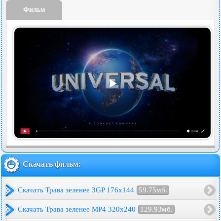
Фильм
Скачать фильм:
Скачать Трава зеленее 3GP 176x144
59.75мб.
Скачать Трава зеленее MP4 320x240
129.93мб.