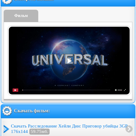
Фильм
Скачать фильм:
Скачать Расследование Хейли Дин: Приговор убийцы 3GP
176x144
59.75мб.