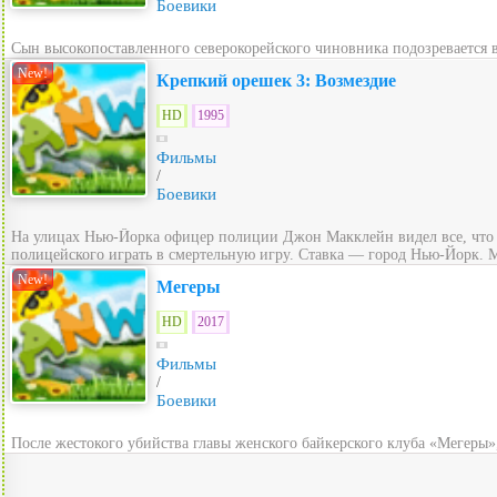
Боевики
Сын высокопоставленного северокорейского чиновника подозревается в
New!
Крепкий орешек 3: Возмездие
HD
1995
Фильмы
/
Боевики
На улицах Нью-Йорка офицер полиции Джон Макклейн видел все, что т
полицейского играть в смертельную игру. Ставка — город Нью-Йорк. М
New!
Мегеры
HD
2017
Фильмы
/
Боевики
После жестокого убийства главы женского байкерского клуба «Мегеры»,