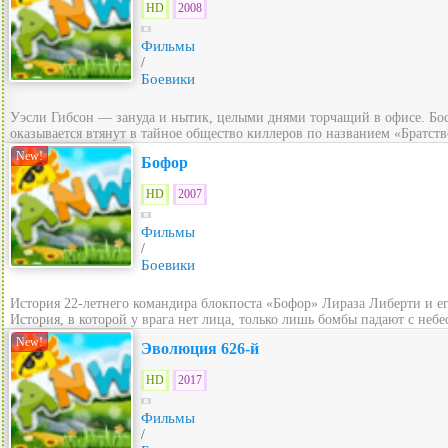
HD
2008
Фильмы
/
Боевики
Уэсли Гибсон — зануда и нытик, целыми днями торчащий в офисе. Босс 
оказывается втянут в тайное общество киллеров по названием «Братство
New!
Бофор
HD
2007
Фильмы
/
Боевики
История 22-летнего командира блокпоста «Бофор» Лираза Либерти и его 
История, в которой у врага нет лица, только лишь бомбы падают с небес
New!
Эволюция 626-й
HD
2017
Фильмы
/