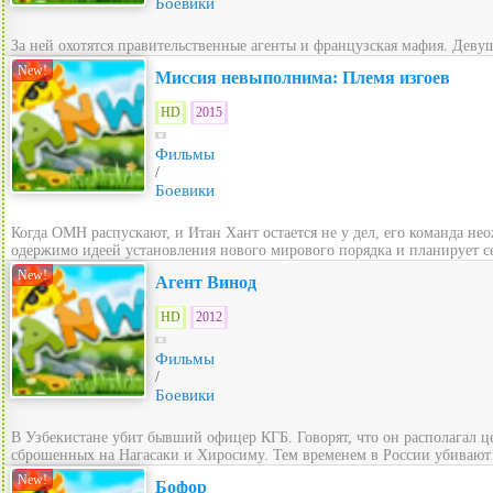
Боевики
За ней охотятся правительственные агенты и французская мафия. Девуш
New!
Миссия невыполнима: Племя изгоев
HD
2015
Фильмы
/
Боевики
Когда ОМН распускают, и Итан Хант остается не у дел, его команда 
одержимо идеей установления нового мирового порядка и планирует се
New!
Агент Винод
HD
2012
Фильмы
/
Боевики
В Узбекистане убит бывший офицер КГБ. Говорят, что он располагал
сброшенных на Нагасаки и Хиросиму. Тем временем в России убивают и
New!
Бофор