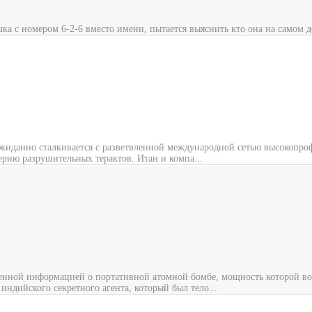
ка с номером 6-2-6 вместо имени, пытается выяснить кто она на самом д
неожиданно сталкивается с разветвленной международной сетью высокопр
рию разрушительных терактов. Итан и компа...
 ценной информацией о портативной атомной бомбе, мощность которой в
ндийского секретного агента, который был тело...