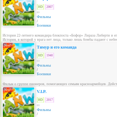
HD
2007
Фильмы
/
Боевики
История 22-летнего командира блокпоста «Бофор» Лираза Либерти и его 
История, в которой у врага нет лица, только лишь бомбы падают с небес
New!
Тимур и его команда
HD
1940
Фильмы
/
Боевики
Фильм о группе пионеров, помогающих семьям красноармейцев. Действ
New!
V.I.P.
HD
2017
Фильмы
/