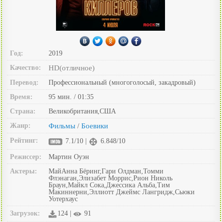
Год:
2019
Качество:
HD(отличное)
Перевод:
Профессиональный (многоголосый, закадровый)
Время:
95 мин. / 01:35
Страна:
Великобритания,США
Жанр:
Фильмы
Боевики
/
Рейтинг:
7.1/10 |
6.848/10
Режиссер:
Мартин Оуэн
Актеры:
МайАнна Бёринг,Гари Олдман,Томми
Флэнаган,Элизабет Моррис,Рион Николь
Браун,Майкл Сока,Джессика Альба,Тим
Макиннерни,Эллиотт Джеймс Лангридж,Сьюки
Уотерхаус
Загрузок:
124 |
91