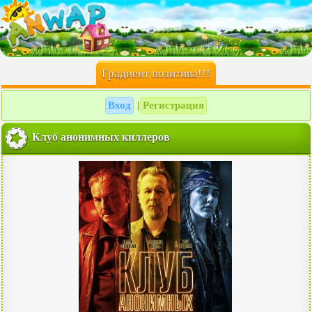
Градиент позитива!!!
Вход
Регистрация
|
Клуб анонимных киллеров