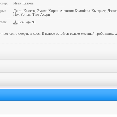
ссер:
Иван Кэвэна
ры:
Джон Кьюсак, Эмиль Хирш, Антония Кэмпбелл-Хьюджес, Дэниэл 
Пол Ронан, Тим Ахерн
узок:
124 |
91
ает сеять смерть и хаос. В плюсе остаётся только местный гробовщик, х