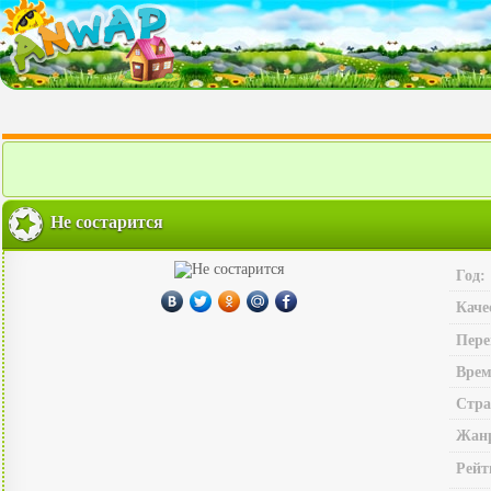
Не состарится
Год:
Каче
Пере
Врем
Стра
Жан
Рейт