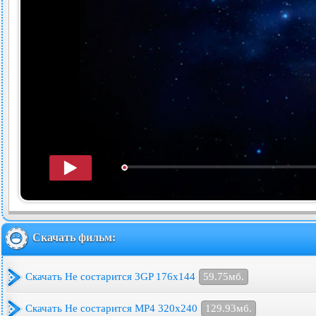
Скачать фильм:
Скачать Не состарится 3GP 176x144
59.75мб.
Скачать Не состарится MP4 320x240
129.93мб.