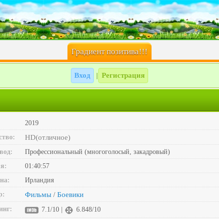
Градиент позитива!!!
Вход
Регистрация
|
2019
ство:
HD(отличное)
вод:
Профессиональный (многоголосый, закадровый)
я:
01:40:57
на:
Ирландия
р:
Фильмы
Боевики
/
инг:
7.1/10 |
6.848/10