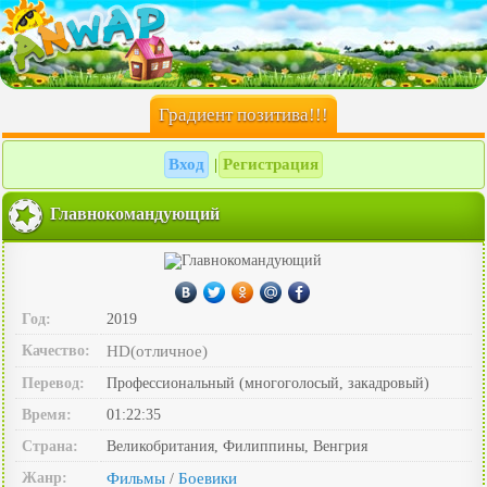
Градиент позитива!!!
Вход
Регистрация
|
Главнокомандующий
Год:
2019
Качество:
HD(отличное)
Перевод:
Профессиональный (многоголосый, закадровый)
Время:
01:22:35
Страна:
Великобритания, Филиппины, Венгрия
Жанр:
Фильмы
Боевики
/