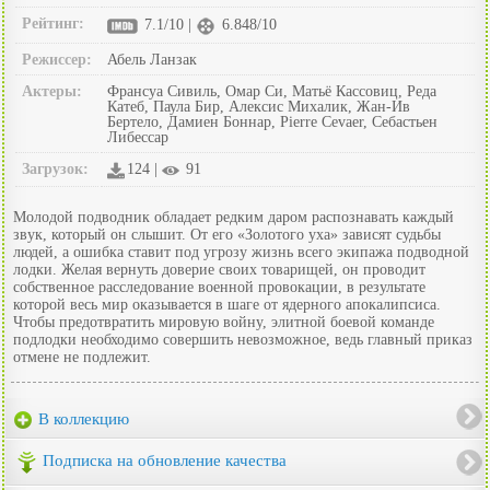
Рейтинг:
7.1/10 |
6.848/10
Режиссер:
Абель Ланзак
Актеры:
Франсуа Сивиль, Омар Си, Матьё Кассовиц, Реда
Катеб, Паула Бир, Алексис Михалик, Жан-Ив
Бертело, Дамиен Боннар, Pierre Cevaer, Себастьен
Либессар
Загрузок:
124 |
91
Молодой подводник обладает редким даром распознавать каждый
звук, который он слышит. От его «Золотого уха» зависят судьбы
людей, а ошибка ставит под угрозу жизнь всего экипажа подводной
лодки. Желая вернуть доверие своих товарищей, он проводит
собственное расследование военной провокации, в результате
которой весь мир оказывается в шаге от ядерного апокалипсиса.
Чтобы предотвратить мировую войну, элитной боевой команде
подлодки необходимо совершить невозможное, ведь главный приказ
отмене не подлежит.
В коллекцию
Подписка на обновление качества