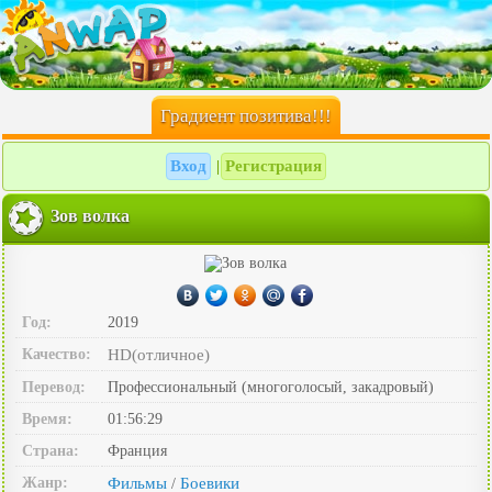
Градиент позитива!!!
Вход
Регистрация
|
Зов волка
Год:
2019
Качество:
HD(отличное)
Перевод:
Профессиональный (многоголосый, закадровый)
Время:
01:56:29
Страна:
Франция
Жанр:
Фильмы
Боевики
/