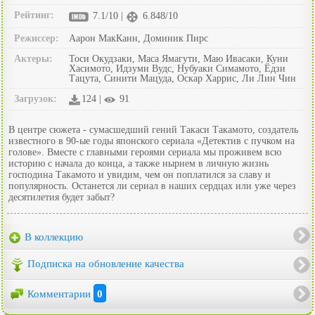
Рейтинг:
7.1/10 |
6.848/10
Режиссер:
Аарон МакКанн, Доминик Пирс
Актеры:
Тоси Окудзаки, Маса Ямагути, Маю Ивасаки, Куни
Хасимото, Идзуми Вудс, Нубуаки Симамото, Ёдзи
Тацута, Синити Мацуда, Оскар Харрис, Ли Лин Чин
Загрузок:
124 |
91
В центре сюжета - сумасшедший гений Такаси Такамото, создатель
известного в 90-ые годы японского сериала «Детектив с пучком на
голове». Вместе с главными героями сериала мы проживем всю
историю с начала до конца, а также нырнем в личную жизнь
господина Такамото и увидим, чем он поплатился за славу и
популярность. Останется ли сериал в наших сердцах или уже через
десятилетия будет забыт?
В коллекцию
Подписка на обновление качества
Комментарии
0