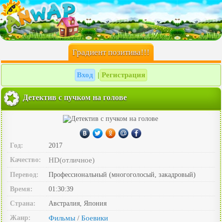
Градиент позитива!!!
Вход
Регистрация
|
Детектив с пучком на голове
Год:
2017
Качество:
HD(отличное)
Перевод:
Профессиональный (многоголосый, закадровый)
Время:
01:30:39
Страна:
Австралия, Япония
Жанр:
Фильмы
Боевики
/